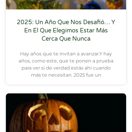
2025: Un Año Que Nos Desafió… Y
En El Que Elegimos Estar Más
Cerca Que Nunca
Hay años que te invitan a avanzar.Y hay
años, como este, que te ponen a prueba
para ver si de verdad estás ahí cuando
más te necesitan. 2025 fue un