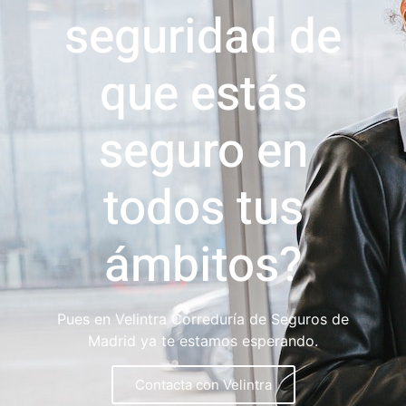
seguridad de
que estás
seguro en
todos tus
ámbitos?
Pues en Velintra Correduría de Seguros de
Madrid ya te estamos esperando.
Contacta con Velintra