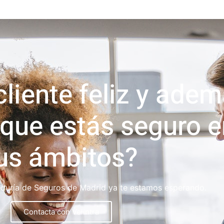
cliente feliz y adem
 que estás seguro 
us ámbitos?
eduría de Seguros de Madrid ya te estamos esperando.
Contacta con Velintra