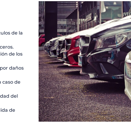
ulos de la
ceros.
ión de los
 por daños
n caso de
idad del
dida de