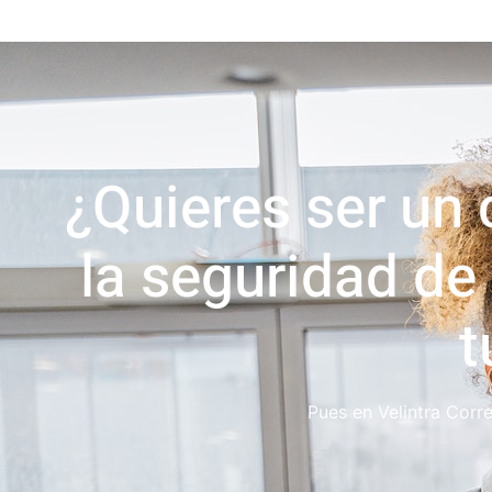
¿Quieres ser un 
la seguridad de
t
Pues en Velintra Corr