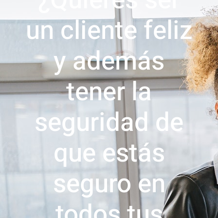
un cliente feliz
y además
tener la
seguridad de
que estás
seguro en
todos tus