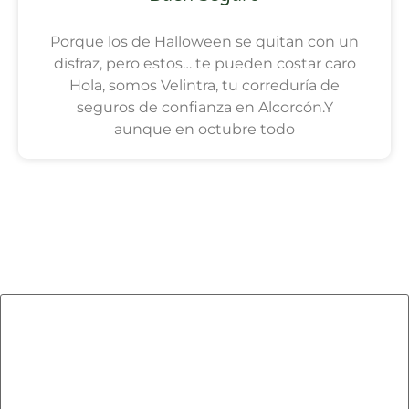
Porque los de Halloween se quitan con un
disfraz, pero estos… te pueden costar caro
Hola, somos Velintra, tu correduría de
seguros de confianza en Alcorcón.Y
aunque en octubre todo
Deja una respuesta
Tu dirección de correo electrónico no será publicada.
Los
campos obligatorios están marcados con
*
Comentario
*